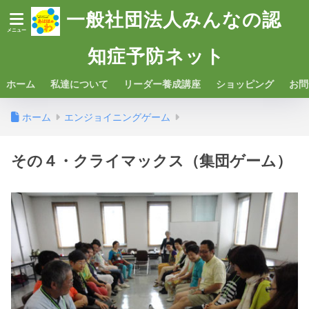
一般社団法人みんなの認
知症予防ネット
ホーム
私達について
リーダー養成講座
ショッピング
お問
ホーム
エンジョイニングゲーム
その４・クライマックス（集団ゲーム）